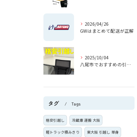
2026/04/26
GWはまとめて配送が正解
2025/10/04
八尾市でおすすめの引越し業者5選｜格安＆安心対応
タグ
Tags
格安引越し
冷蔵庫 運搬 大阪
軽トラック積みきり
東大阪 引越し 単身