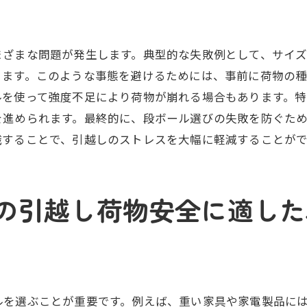
引越し前に考慮すべき段ボールの数量とサイズ
段ボールを活用した引越し準備のアイデア
新生活をもっと楽に衣摺加美北駅付近での段ボール選びの
まざまな問題が発生します。典型的な失敗例として、サイ
段ボール選びが新生活のスタートを左右する理由
ります。このような事態を避けるためには、事前に荷物の
ルを使って強度不足により荷物が崩れる場合もあります。
衣摺加美北駅での段ボール選びの注意点
を進められます。最終的に、段ボール選びの失敗を防ぐた
快適な新生活を実現する段ボール選び
識することで、引越しのストレスを大幅に軽減することがで
引越し後の段ボール活用法
段ボール選びで新生活がこんなに変わる
エコを意識した段ボール選びのポイント
の引越し荷物安全に適した
引越しストレスを軽減する衣摺加美北駅での段ボール選び
ストレスフリーな引越しを実現する段ボール選び
衣摺加美北駅周辺での段ボール選定の工夫
引越しのストレスを減らす梱包テクニック
ルを選ぶことが重要です。例えば、重い家具や家電製品に