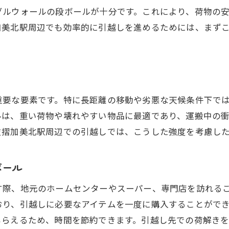
段ボール選びで引越しがこんなに楽になる
グルウォールの段ボールが十分です。これにより、荷物の
段ボール選びが引越しストレスを軽減する理由
加美北駅周辺でも効率的に引越しを進めるためには、まず
引越し後の生活を豊かにする段ボール選び
重要な要素です。特に長距離の移動や劣悪な天候条件下で
ルは、重い荷物や壊れやすい物品に最適であり、運搬中の
衣摺加美北駅周辺での引越しでは、こうした強度を考慮し
ボール
す際、地元のホームセンターやスーパー、専門店を訪れる
おり、引越しに必要なアイテムを一度に購入することがで
もらえるため、時間を節約できます。引越し先での荷解き