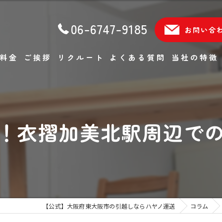
06-6747-9185
お問い合
料金
ご挨拶
リクルート
よくある質問
当社の特徴
単身
ファミリー
！衣摺加美北駅周辺で
軽貨物
エアコン移設
不用品回収
【公式】大阪府東大阪市の引越しならハヤノ運送
コラム