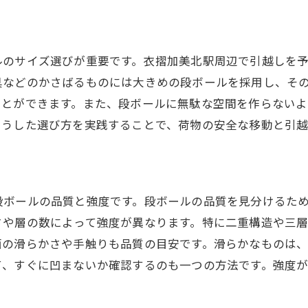
引越しのプロが教える衣摺加美北駅で選ぶべき段ボールの
プロが薦める段ボールブランド
ルのサイズ選びが重要です。衣摺加美北駅周辺で引越しを
段ボールの耐久性とその判断基準
具などのかさばるものには大きめの段ボールを採用し、そ
引越し業者が選ぶ段ボールの特徴
ことができます。また、段ボールに無駄な空間を作らない
プロ直伝の段ボール選びテクニック
こうした選び方を実践することで、荷物の安全な移動と引越
段ボールのコストパフォーマンスを考える
段ボールの選び方で引越しが変わる
引越し準備を万全に衣摺加美北駅で段ボールを選ぶポイン
段ボールの品質と強度です。段ボールの品質を見分けるた
衣摺加美北駅周辺での段ボール購入の流れ
さや層の数によって強度が異なります。特に二重構造や三
段ボール選びで失敗しないためのポイント
面の滑らかさや手触りも品質の目安です。滑らかなものは
引越し準備を効率化する段ボール選びのステップ
て、すぐに凹まないか確認するのも一つの方法です。強度
段ボールの種類と用途のマッチング法