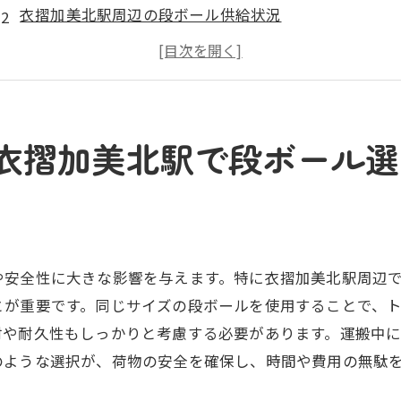
衣摺加美北駅周辺の段ボール供給状況
引越しの効率化を高める段ボール選びのコツ
適切な段ボールサイズの見極め方
段ボールの品質と強度の見分け方
段ボール選びの失敗例とその回避法
衣摺加美北駅で段ボール選
衣摺加美北駅周辺での引越し荷物安全に適した段ボールの
荷物の種類に応じた段ボール選び
段ボール強度の重要性と選び方
衣摺加美北駅で入手可能なおすすめ段ボール
や安全性に大きな影響を与えます。特に衣摺加美北駅周辺
荷物破損を防ぐ梱包テクニック
とが重要です。同じサイズの段ボールを使用することで、
段ボール内のスペース活用法
材や耐久性もしっかりと考慮する必要があります。運搬中
環境に優しい段ボールの選択肢
のような選択が、荷物の安全を確保し、時間や費用の無駄
新生活を成功に導く引越し段ボールの選び方と活用法