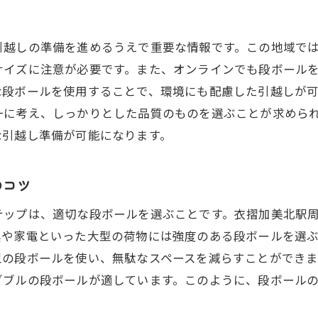
新生活のスムーズなスタートに必要な段ボール
段ボールを使った整理整頓術
引越しの準備を進めるうえで重要な情報です。この地域で
引越し後の段ボールの再利用法
サイズに注意が必要です。また、オンラインでも段ボール
な段ボールを使用することで、環境にも配慮した引越しが
段ボールの保管方法と注意点
一に考え、しっかりとした品質のものを選ぶことが求めら
無駄のない段ボールの選び方
な引越し準備が可能になります。
段ボールを用いた効率的な引越し準備
引越し前に知っておくべき段ボール選びのコツ衣摺加美北
のコツ
衣摺加美北駅付近での段ボール購入先
テップは、適切な段ボールを選ぶことです。衣摺加美北駅
引越し先に合わせた段ボール選びのポイント
具や家電といった大型の荷物には強度のある段ボールを選
荷物の種類別段ボールサイズガイド
型の段ボールを使い、無駄なスペースを減らすことができ
引越し計画に役立つ段ボール選びのチェックリスト
ダブルの段ボールが適しています。このように、段ボール
段ボール選びに失敗しないための事前準備
引越しを楽にする段ボール選びの秘訣