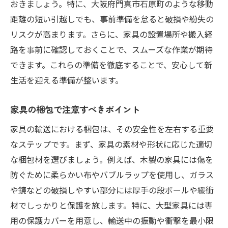
おきましょう。特に、大阪府門真市石原町のような移動
専門知識による安全な輸送の実現
距離の短い引越しでも、事前準備を怠ると破損や紛失の
短時間でのスムーズな作業
リスクが高まります。さらに、家具の設置場所や搬入経
家具の保護と損傷防止技術
路を事前に確認しておくことで、スムーズな作業が期待
引越し後のアフターケアサービス
できます。これらの準備を徹底することで、安心して新
プロによる効率的な配置のアドバイス
生活を迎える準備が整います。
精神的ストレスを軽減するサポート
家具の梱包で注意すべきポイント
新生活を安心して始めるための家具輸送ガイド
引越し後の家具配置計画
家具の輸送における梱包は、その安全性を左右する重要
なステップです。まず、家具の素材や形状に応じた適切
新居での家具メンテナンス方法
な梱包材を選びましょう。例えば、木製の家具には傷を
輸送中の家具ダメージを防ぐ工夫
防ぐために柔らかい布やバブルラップを使用し、ガラス
家具輸送後のトラブル対処法
や鏡などの破損しやすい部分には厚手の段ボールや緩衝
安心して新生活を始めるための心構え
材でしっかりと保護を施します。特に、大型家具には専
地域のプロフェッショナルネットワークの
用の保護カバーを用意し、輸送中の振動や衝撃を最小限