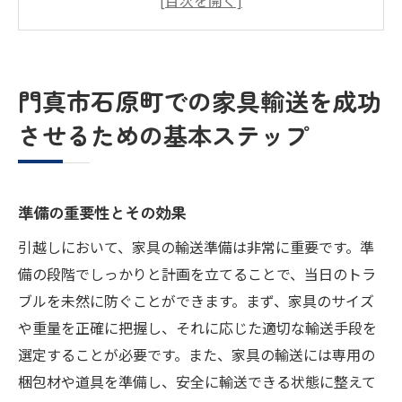
輸送前に確認する家具の状態チェック
安全な家具輸送のための専門ツールの活用
法
門真市石原町での家具輸送を成功
地域密着型業者の選び方
させるための基本ステップ
輸送当日の段取りとチェックリスト
引越し業者選びで失敗しないためのポイント
評判と実績を確認する方法
準備の重要性とその効果
見積もり依頼時に確認すべき項目
引越しにおいて、家具の輸送準備は非常に重要です。準
契約前に確認するべき契約内容
備の段階でしっかりと計画を立てることで、当日のトラ
保証制度の有無とその重要性
ブルを未然に防ぐことができます。まず、家具のサイズ
経験豊富なスタッフのいる業者とは
や重量を正確に把握し、それに応じた適切な輸送手段を
引越しプランの柔軟性を見極める
選定することが必要です。また、家具の輸送には専用の
梱包材や道具を準備し、安全に輸送できる状態に整えて
プロフェッショナルによる家具輸送のメリット