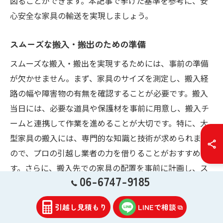
図ることができます。本記事で挙げた基準を参考に、安
心安全な家具の輸送を実現しましょう。
スムーズな搬入・搬出のための準備
スムーズな搬入・搬出を実現するためには、事前の準備
が欠かせません。まず、家具のサイズを測定し、搬入経
路の幅や障害物の有無を確認することが必要です。搬入
当日には、必要な道具や保護材を事前に用意し、搬入チ
ームと連携して作業を進めることが大切です。特に、大
型家具の搬入には、専門的な知識と技術が求められます
ので、プロの引越し業者の力を借りることがおすすめで
す。さらに、搬入先での家具の配置を事前に計画し、ス
06-6747-9185
ムーズな作業を心がけることで、引越し後の生活をスム
ーズにスタートさせることが可能となります。本記事を
引越し見積もり
LINEで相談
参考に、効率的な搬入・搬出を実現し、新生活を安心し