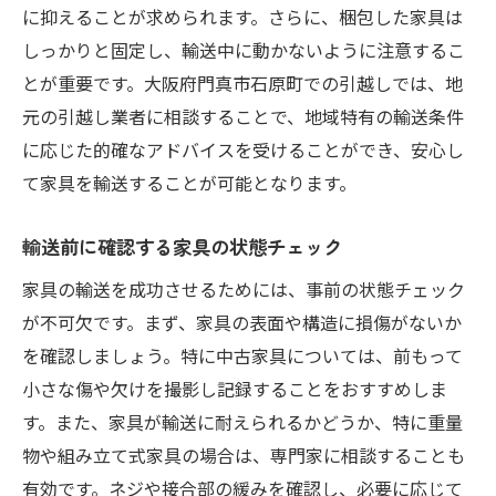
活用
に抑えることが求められます。さらに、梱包した家具は
効率的な家具輸送を実現するための秘訣
しっかりと固定し、輸送中に動かないように注意するこ
輸送経路の最適化とその重要性
とが重要です。大阪府門真市石原町での引越しでは、地
家具解体と組み立てのポイント
元の引越し業者に相談することで、地域特有の輸送条件
に応じた的確なアドバイスを受けることができ、安心し
輸送日程の計画と調整
て家具を輸送することが可能となります。
季節による輸送の違いと対策
運搬車両の選択基準
輸送前に確認する家具の状態チェック
スムーズな搬入・搬出のための準備
家具の輸送を成功させるためには、事前の状態チェック
門真市石原町で人気の引越し業者の選び方
が不可欠です。まず、家具の表面や構造に損傷がないか
口コミサイトの活用法
を確認しましょう。特に中古家具については、前もって
地元業者の強みと選び方
小さな傷や欠けを撮影し記録することをおすすめしま
実績豊富な業者の特長
す。また、家具が輸送に耐えられるかどうか、特に重量
訪問見積もりでのチェックポイント
物や組み立て式家具の場合は、専門家に相談することも
有効です。ネジや接合部の緩みを確認し、必要に応じて
サービス内容と価格のバランスを考える