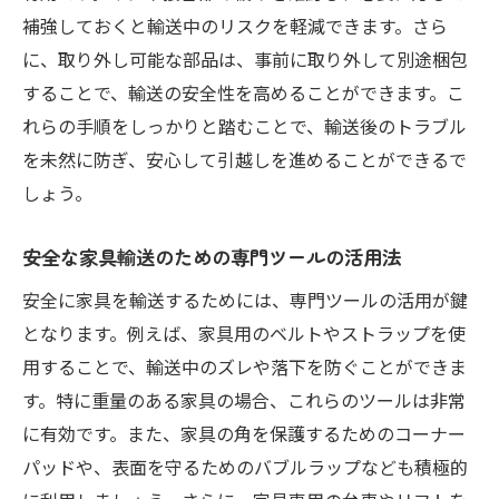
補強しておくと輸送中のリスクを軽減できます。さら
地域に根差した顧客サービスの評価
に、取り外し可能な部品は、事前に取り外して別途梱包
家具輸送のトラブルを未然に防ぐためのアドバ
することで、輸送の安全性を高めることができます。こ
イス
れらの手順をしっかりと踏むことで、輸送後のトラブル
事前確認リストの作成
を未然に防ぎ、安心して引越しを進めることができるで
輸送ルート上の障害物確認
しょう。
保険加入の有無とその手続き
安全な家具輸送のための専門ツールの活用法
輸送前の家具状態の記録方法
輸送時のトラブル対応策
安全に家具を輸送するためには、専門ツールの活用が鍵
信頼できる業者とのコミュニケーション
となります。例えば、家具用のベルトやストラップを使
用することで、輸送中のズレや落下を防ぐことができま
引越し前に知っておきたい家具輸送の基本知識
す。特に重量のある家具の場合、これらのツールは非常
家具輸送における基本用語解説
に有効です。また、家具の角を保護するためのコーナー
梱包材の選び方と活用法
パッドや、表面を守るためのバブルラップなども積極的
輸送に適した家具の選定