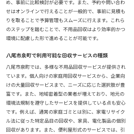
め、事前に比較検討が必要です。また、予約や問い合わ
用品回収方法
せはオンラインで行えることが一般的で、事前に見積も
地域のリサイクルセンターの利用法
りを取ることで予算管理もスムーズに行えます。これら
自治体が提供する環境に配慮したサービス
のステップを踏むことで、不用品回収はより効率的かつ
リサイクルショップの有効活用法
環境に配慮した形で進めることが可能です。
不用品の寄付で社会貢献
地域のイベントを活用した不用品処分
八尾市泉町で利用可能な回収サービスの種類
エコ活動に参加することで得られるメリッ
八尾市泉町では、多様な不用品回収サービスが提供され
ト
ています。個人向けの家庭用回収サービスから、企業向
地域のリサイクルセンターを活用した賢い不用
けの大量回収サービスまで、ニーズに応じた選択肢が豊
品処分
富です。また、地域密着型の業者が増えており、地元の
リサイクルセンターの所在地と営業時間
環境法規制を遵守したサービスを提供している点も安心
です。例えば、通常の家庭ゴミとは別に、家電リサイク
効率的なリサイクル方法とは？
ル法に従った特定品目の回収や、家具、電化製品の個別
不用品を持ち込む際の準備と手続き
回収があります。また、便利屋形式のサービスでは、引
リサイクルセンターでの回収品目一覧