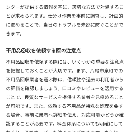
不用品整理で生まれるスペースの活用法
ンターが提供する情報を基に、適切な方法で対処するこ
生活空間を快適にするための収納術
とが求められます。仕分け作業を事前に調査し、計画的
不用品処分後の清掃とメンテナンス
に進めることで、当日のトラブルを未然に防ぐことがで
新たなインテリアで空間をリフレッシュ
きます。
心地よい生活空間を維持するためのコツ
不用品回収を依頼する際の注意点
不用品回収後の持続可能な生活の実践
不用品回収を依頼する際には、いくつかの重要な注意点
大阪府八尾市泉町の不用品回収で知っておくべ
を把握しておくことが大切です。まず、八尾市泉町での
きポイント
不用品回収業者を選ぶ際は、信頼性や過去の利用者から
不用品回収に関する地域の規制とルール
の評価を確認しましょう。口コミやレビューを活用する
八尾市泉町の不用品回収業者の選び方
ことで、良質なサービスを提供する業者を見極めること
トラブルを避けるための注意事項
が可能です。また、依頼する不用品が特殊な処理を要す
住民の声から学ぶ不用品回収の実態
る場合、事前に業者へ詳細を伝え、対応可能かどうか確
効果的な不用品回収のための準備と計画
認することが必要です。料金体系についても明確にして