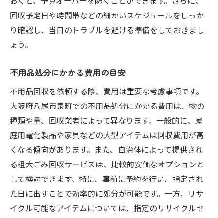
不用品回収における地域の取り組み
おくと、予算オーバーを防ぐことができます。さらに、
回収予定日や時間帯などの細かいスケジュールをしっか
不用品回収で地域貢献と環境保護を両立する方
り確認し、当日のトラブルを避ける準備をしておきまし
法
ょう。
地域イベントでの不用品回収活動の推進
地域社会との協力で実現する環境保護
不用品処分にかかる費用の目安
不用品を通じた地域貢献の事例
不用品回収を依頼する際、費用は重要な考慮事項です。
環境教育を通じた意識改革の重要性
大阪府八尾市泉町での不用品処分にかかる費用は、物の
住民参加型の不用品回収プログラムとは？
種類や量、回収業者によって異なります。一般的に、家
地域の未来を守るための持続可能な取り組
庭用電化製品や家具などの大型アイテムは回収費用が高
み
くなる傾向があります。また、自治体によって提供され
る粗大ごみ回収サービスは、比較的安価なオプションと
して検討できます。特に、事前に予約を行い、指定され
た日に出すことで効率的に処分が可能です。一方、リサ
イクル可能なアイテムについては、指定のリサイクルセ