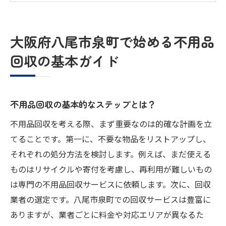
効率的な不用品の仕分け方法
不用品回収を依頼する際の注意点
大阪府八尾市泉町で始める不用品
不用品処分にかかる費用の目安
回収の基本ガイド
地域のリサイクル法規制について知ってお
こう
不用品回収を通じた環境保護と持続可能な生活
不用品回収の基本的なステップとは？
環境に優しい不用品処分の選択肢
不用品回収を考える際、まず重要なのは的確な計画を立
再利用可能なアイテムの見極め方
てることです。第一に、不要な物品をリストアップし、
持続可能な生活を支える不用品回収
それぞれの処分方法を検討します。例えば、まだ使える
リサイクルの重要性とその効果
ものはリサイクルや寄付を考慮し、再利用が難しいもの
不用品回収が環境に与える影響
は専門の不用品回収サービスに依頼します。次に、回収
エコロジカルなライフスタイルの始め方
業者の選定です。八尾市泉町での回収サービスは豊富に
ありますが、業者ごとに料金や対応エリアが異なるた
八尾市泉町で利用可能なエコフレンドリーな不