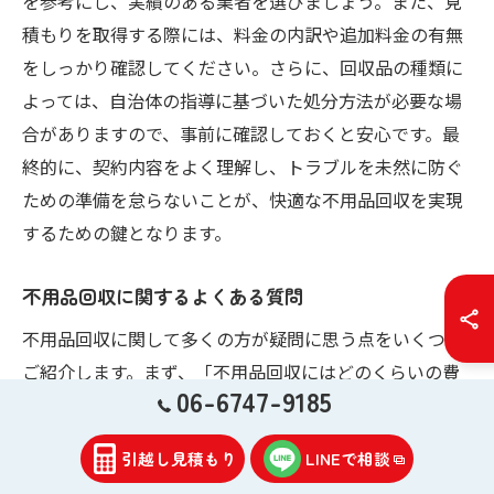
を参考にし、実績のある業者を選びましょう。また、見
積もりを取得する際には、料金の内訳や追加料金の有無
をしっかり確認してください。さらに、回収品の種類に
よっては、自治体の指導に基づいた処分方法が必要な場
合がありますので、事前に確認しておくと安心です。最
終的に、契約内容をよく理解し、トラブルを未然に防ぐ
ための準備を怠らないことが、快適な不用品回収を実現
するための鍵となります。
不用品回収に関するよくある質問
不用品回収に関して多くの方が疑問に思う点をいくつか
ご紹介します。まず、「不用品回収にはどのくらいの費
06-6747-9185
用がかかるのか」という質問が頻繁に寄せられます。費
用は、回収品の種類や量、業者によって異なりますの
引越し見積もり
LINEで相談
で、事前に見積もりを取得することをおすすめします。