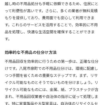
越し時の不用品処分も手軽に依頼できるため、住民にと
リサイクルセンター利用者の声
って利便性が高いです。さらに、多くの業者が無料見積
地域住民のためのリサイクルワークショッ
もりを提供しており、費用面でも安心して利用できま
プ
す。これらのサービスを活用することで、効率的に不用
自治体サービスを利用した効率的な不用品回収
品を処理し、快適な生活空間を確保することができま
の手法
す。
八尾市の不用品回収日程と申込方法
効率的な不用品の仕分け方法
自治体回収品目の確認方法
地域サービスを活用した効果的な不用品処
不用品回収を効率的に行うための第一歩は、正確な仕分
分
けです。八尾市泉町での不用品仕分けは、環境に配慮し
つつ手間を省くための重要なステップです。まず、リサ
自治体の不用品回収サービスのメリット
イクル可能なものとそうでないものを分けましょう。リ
回収サービスを利用する際の注意点
サイクル可能なものには、金属、紙、プラスチックが含
不用品回収に関するよくある質問
まれ、不用品回収業者や自治体の指示に従って処理しま
不用品回収で快適な生活空間を実現する方法
す。特に家電製品や大型家具は、自治体のリサイクルセ