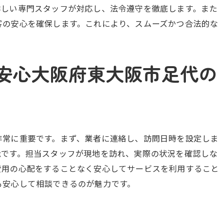
見積もりで確認すべきポイント
詳しい専門スタッフが対応し、法令遵守を徹底します。ま
問題解決に向けた迅速な対応
客の安心を確保します。これにより、スムーズかつ合法的な
域密着で安心ゴミ屋敷回収大阪府東大阪市足代の選び方
地域密着型業者の信頼性
安心大阪府東大阪市足代の
足代での業者選びのポイント
口コミや評判を活用した選び方
地域ならではのサービスを提供する業者
安心して任せられる業者の特徴
失敗しない業者選びのコツ
非常に重要です。まず、業者に連絡し、訪問日時を設定し
能です。担当スタッフが現地を訪れ、実際の状況を確認しな
心と信頼のハヤノ運送ゴミ屋敷回収で生活改善を実現
費用の心配をすることなく安心してサービスを利用するこ
信頼できる実績と経験
も安心して相談できるのが魅力です。
生活改善につながるサービス内容
定期的な見直しで常に最適なサービスを提供