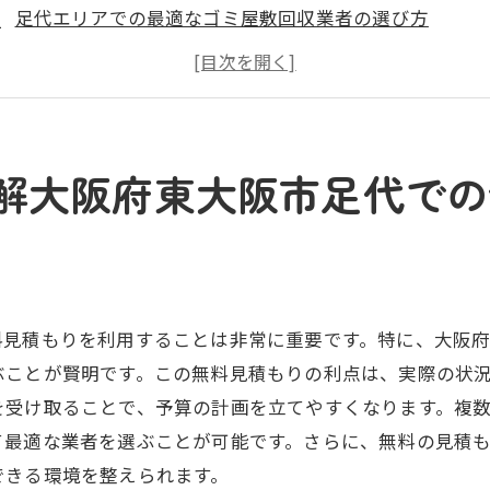
足代エリアでの最適なゴミ屋敷回収業者の選び方
見積もりから作業完了までの流れ
無料見積もりを受ける際のポイント
地域の特性を活かしたゴミ屋敷回収
ゴミ屋敷回収における法律と規制の理解
解大阪府東大阪市足代での
地見積もり無料で安心大阪府東大阪市足代のゴミ屋敷回収
現地見積もりの具体的なプロセス
安心して依頼できる業者の特徴
無料見積もりが提供する安心感
料見積もりを利用することは非常に重要です。特に、大阪
初めてのゴミ屋敷回収でも安心な理由
ぶことが賢明です。この無料見積もりの利点は、実際の状
ゴミ屋敷回収の費用を抑えるコツ
を受け取ることで、予算の計画を立てやすくなります。複
トラブルを避けるための業者選び
て最適な業者を選ぶことが可能です。さらに、無料の見積
できる環境を整えられます。
阪府東大阪市足代のゴミ屋敷回収地域に密着したサービス