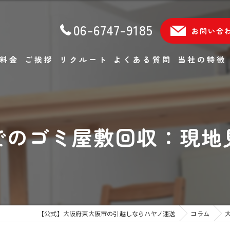
06-6747-9185
お問い合
料金
ご挨拶
リクルート
よくある質問
当社の特徴
単身
ファミリー
でのゴミ屋敷回収：現地
軽貨物
エアコン移設
不用品回収
【公式】大阪府東大阪市の引越しならハヤノ運送
コラム