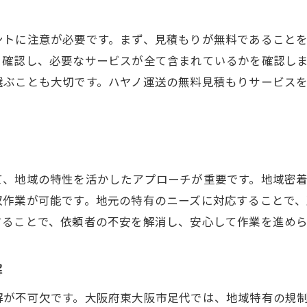
ミ屋敷回収のプロに依頼するメリット大阪府東大阪市足代
ントに注意が必要です。まず、見積もりが無料であること
プロに任せることで得られる安心感
く確認し、必要なサービスが全て含まれているかを確認し
専門業者が提供する付加価値
選ぶことも大切です。ハヤノ運送の無料見積もりサービス
プロによる効率的な回収の流れ
専門知識を持つ業者の選び方
実際の事例に学ぶ、プロの活用法
専門業者への依頼が解決する問題
て、地域の特性を活かしたアプローチが重要です。地域密
阪府東大阪市足代でのゴミ屋敷回収問題解決の鍵は無料見
収作業が可能です。地元の特有のニーズに対応することで
無料見積もりで始まる解決への第一歩
することで、依頼者の不安を解消し、安心して作業を進めら
具体的な問題を把握するためのステップ
見積もりから始まる効率的な解決法
解
足代での問題解決事例
解が不可欠です。大阪府東大阪市足代では、地域特有の規