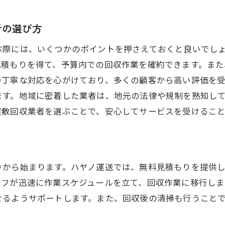
地域に密着したサービスが選ばれる理由
者の選び方
地元密着型業者のメリット
足代での信頼できる業者の探し方
ぶ際には、いくつかのポイントを押さえておくと良いでし
見積もりを得て、予算内での回収作業を確約できます。ま
地域のニーズに応えるゴミ屋敷回収
つ丁寧な対応を心がけており、多くの顧客から高い評価を
密着型サービスが提供する安心感
ます。地域に密着した業者は、地元の法律や規制を熟知し
地元ならではのサービス内容
屋敷回収業者を選ぶことで、安心してサービスを受けること
ヤノ運送の迅速・丁寧なゴミ屋敷回収で快適な暮らしを取
迅速な対応が重要な理由
丁寧なサービスがもたらす安心感
りから始まります。ハヤノ運送では、無料見積もりを提供
ハヤノ運送の特徴と強み
ッフが迅速に作業スケジュールを立て、回収作業に移行しま
快適な暮らしを取り戻すためのステップ
せるようサポートします。また、回収後の清掃も行うこと
利用者からの声に基づくサービス改善
顧客満足度を重視したサービス提供