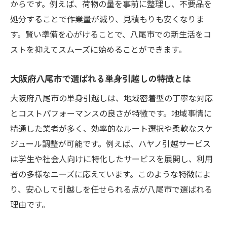
からです。例えば、荷物の量を事前に整理し、不要品を
法
処分することで作業量が減り、見積もりも安くなりま
安い単身引越しを実現する見積もり比較の
す。賢い準備を心がけることで、八尾市での新生活をコ
コツ
ストを抑えてスムーズに始めることができます。
準備次第で変わる単身引越しの費用節約術
効果的な荷造りで単身引越し費用を下げる
大阪府八尾市で選ばれる単身引越しの特徴とは
方法
大阪府八尾市の単身引越しは、地域密着型の丁寧な対応
学生・社会人向け単身引越し準備の基本
とコストパフォーマンスの良さが特徴です。地域事情に
八尾市で費用を抑える単身引越しスケジュ
精通した業者が多く、効率的なルート選択や柔軟なスケ
ール
ジュール調整が可能です。例えば、ハヤノ引越サービス
単身引越しならではの荷物整理のコツを伝授
は学生や社会人向けに特化したサービスを展開し、利用
単身引越しで失敗しない荷物整理の手順
者の多様なニーズに応えています。このような特徴によ
り、安心して引越しを任せられる点が八尾市で選ばれる
安い単身引越しを叶える荷物減らしのポイ
理由です。
ント
八尾市で役立つ単身引越しの整理整頓術