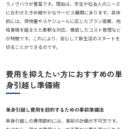
ト
うノウハウが豊富です。理由は、学生や社会人のニーズ
に合わせたきめ細やかなサービス展開にあります。具体
安い単身引越しを選ぶための比較のコツ
的には、荷物量やスケジュールに応じたプラン提案、地
八尾市で単身引越しプランを賢く比較する
域事情を踏まえた柔軟な対応、徹底したコスト管理など
方法
が特徴です。これにより、安心して新生活のスタートを
コスト削減に効く単身引越し業者の見極め
切ることができるのです。
学生・社会人向け単身引越しプラン徹底比
較
比較で見える単身引越しの費用差と選び方
費用を抑えたい方におすすめの単
信頼できる業者選びで安心の単身引越しを
身引越し準備術
単身引越しで後悔しない業者選びのポイン
ト
安いだけじゃない信頼重視の単身引越し選
単身引越し費用を節約するための事前準備法
び
単身引越しの費用節約には、事前の計画が不可欠です。
八尾市で信頼できる単身引越し業者の見分