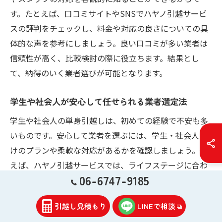
す。たとえば、口コミサイトやSNSでハヤノ引越サービ
スの評判をチェックし、料金や対応の良さについての具
体的な声を参考にしましょう。良い口コミが多い業者は
信頼性が高く、比較検討の際に役立ちます。結果とし
て、納得のいく業者選びが可能となります。
学生や社会人が安心して任せられる業者選定法
学生や社会人の単身引越しは、初めての経験で不安も多
いものです。安心して業者を選ぶには、学生・社会人向
けのプランや柔軟な対応があるかを確認しましょう。例
えば、ハヤノ引越サービスでは、ライフステージに合わ
06-6747-9185
せたサポートが充実しています。問い合わせ時に「学生
割引」や「急な日程変更への対応」など具体的なサービ
引越し見積もり
LINEで相談
ス内容を聞くとよいでしょう。これにより、安心して新