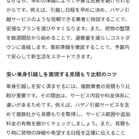
なぜなら、早めの準備によって不要な出費を避けられる
け方
からです。例えば、引越し日程を早めに決め、ハヤノ引
口コミや評判で選ぶ単身引越しサービス比
越サービスのような信頼できる業者と相談することで、
較
安価なプランを選びやすくなります。また、荷物の整理
学生や社会人が安心して任せられる業者選
を数週間前から始めることで、運搬量を減らしコストダ
定法
ウンに直結します。事前準備を徹底することで、予算内
で安心して新生活をスタートできます。
ハヤノ引越サービス利用者の安心体験談紹
介
安い単身引越しを実現する見積もり比較のコツ
新生活を安く始める単身引越し成功のポイント
単身引越しを安く済ませるには、複数業者の見積もり比
単身引越しで新生活を安く始めるコツまと
較が重要です。その理由は、サービス内容や料金体系に
め
違いがあるためです。例えば、ハヤノ引越サービスを含
八尾市で賢く進める単身引越し準備の流れ
めて複数社から見積もりを取得し、サービス範囲や追加
安い費用でスタートできる単身引越し成功
料金の有無を細かくチェックしましょう。また、見積も
例
り時に荷物の詳細や希望する日程を正確に伝えること
学生や社会人の新生活に役立つ単身引越し