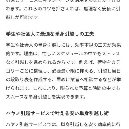
八尾市で学生・社会人に人気の単身引越し
れます。これらのコツを押さえれば、無理なく安価に引
効率的な単身引越しを叶える八尾市での工夫
越しが可能です。
単身引越しを効率化する八尾市ならではの
ポイント
学生や社会人に最適な単身引越しの工夫
安い単身引越しに役立つ効率的な荷造り術
学生や社会人の単身引越しには、効率重視の工夫が効果
八尾市でスムーズに単身引越しを進める工
的です。理由は、忙しいスケジュールの中でもストレス
夫
なく引越しを進められるからです。例えば、荷物をカテ
学生や社会人のための単身引越し時短テク
ゴリーごとに整理し、必要最小限に抑える、引越し当日
ニック
の段取り表を作成する、早めに業者へ相談するなどが挙
ハヤノ引越サービス活用で効率的な単身引
げられます。これにより、限られた予算と時間の中でも
越しへ
スムーズな単身引越しを実現できます。
単身引越し当日に備える準備と確認事項
ハヤノ引越サービスで叶える安い単身引越し術
コスト削減を目指す単身引越しの比較ポイント
単身引越し費用を比較する際の注目ポイン
ハヤノ引越サービスでは、単身引越しを安く効率的に行