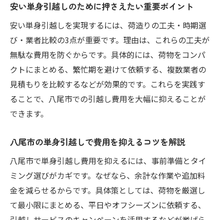
安い単身引越しのために押さえたい重要ポイント
荷物を効率よくまとめる単身引越しの技
安い単身引越しを実現するには、荷造りの工夫・時期選
単身引越し前後の片付けで費用削減を目指
び・業者比較の3点が重要です。理由は、これらの工夫が
す
無駄な費用を防ぐからです。具体的には、荷物をコンパ
ハヤノ引越サービスおすすめの荷物整理法
クトにまとめる、繁忙期を避けて依頼する、複数業者の
学生や社会人が安心できる単身引越しの選び方
見積もりを比較するなどが効果的です。これらを実践す
単身引越し業者選びで失敗しないポイント
ることで、八尾市での引越し費用を大幅に抑えることが
解説
できます。
安い料金で安心できる単身引越し業者の特
徴
八尾市の単身引越しで費用を抑えるコツを解説
学生・社会人が重視すべき単身引越しの条
八尾市で単身引越し費用を抑えるには、事前準備とタイ
件
ミング選びがカギです。なぜなら、余計な作業や追加料
口コミから選ぶ安心の単身引越しサービス
金を減らせるからです。具体策としては、荷物を厳選し
て最小限にまとめる、平日やオフシーズンに依頼する、
信頼できる単身引越し業者の見極め方
引越しサービスのキャンペーンを活用するなどが挙げら