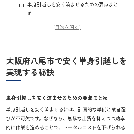
単身引越しを安く済ませるための要点まと
め
大阪府八尾市で選ばれる単身引越しの特徴
とは
安い単身引越しのために押さえたい重要ポ
イント
大阪府八尾市で安く単身引越しを
八尾市の単身引越しで費用を抑えるコツを
実現する秘訣
解説
学生や社会人に最適な単身引越しの工夫
ハヤノ引越サービスで叶える安い単身引越
単身引越しを安く済ませるための要点まとめ
し術
単身引越しを安く済ませるには、計画的な準備と業者選
費用を抑えたい方におすすめの単身引越し準備
びが不可欠です。なぜなら、無駄な出費を抑えつつ効率
術
的に作業を進めることで、トータルコストを下げられる
単身引越し費用を節約するための事前準備