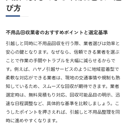
び方
即日対応可能な不用品回収業者の選び方
不用品回収業者の柔軟なサービスを有効活
用
不用品回収業者のおすすめポイントと選定基準
引越し負担を減らす不用品回収の具体的手
引越しと同時に不用品回収を行う際、業者選びは効率と
順
安心の鍵となります。なぜなら、信頼できる業者を選ぶ
新生活スタートに役立つ整理整頓の秘訣
ことで作業の手間やトラブルを大幅に減らせるからで
不用品回収で新生活準備をスムーズに進め
す。例えば、ハヤノ引越サービスのように地域密着型で
るコツ
柔軟な対応ができる業者は、現地の交通事情や規制も熟
整理整頓と不用品回収のベストなタイミン
知しているため、スムーズな回収が期待できます。業者
グ
選定時は、無料見積もり対応、回収可能品目の明示、迅
引越し後の不用品回収で快適空間を実現
速な日程調整など、具体的な基準を比較しましょう。こ
不用品回収を活用した賢い収納術
うしたポイントを押さえれば、引越しと不用品整理を同
新生活を快適にするための不用品回収活用
時に進めやすくなります。
法