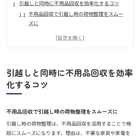
引越しと同時に不用品回収を効率化するコツ
不用品回収で引越し時の荷物整理をスムー
ズに
大阪で無料の不用品回収サービスを賢く活
用する方法
不用品回収と引越しセット利用で効率アッ
プ
引越しと同時に不用品回収を効率
いらない家具も不用品回収でラクに処分す
化するコツ
るコツ
大阪の不用品回収業者ランキングを徹底比
較
不用品回収で引越し時の荷物整理をスムーズに
不用品回収で引越しの手間を大幅削減する
コツ
引越し時の荷物整理は、不用品回収を活用することで格
段にスムーズになります。理由は、不要な家具や家電を
大阪で安心できる不用品回収の選び方