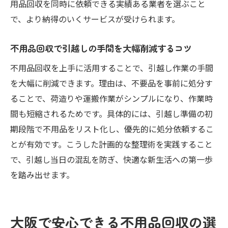
用品回収を同時に依頼できる実績ある業者を選ぶこと
いらない家具引き取り無料サービスの活用
で、より納得のいくサービスが受けられます。
法
自治体の不用品回収無料サービスを上手に
不用品回収で引越しの手間を大幅削減するコツ
利用
不用品回収を上手に活用することで、引越し作業の手間
不用品回収の無料サービスと有料サービス
を大幅に削減できます。理由は、不要品を事前に処分す
の違い
ることで、荷造りや運搬作業がシンプルになり、作業時
無料回収を利用した効率的な不用品処分術
間も短縮されるためです。具体的には、引越し準備の初
不用品回収を賢く使って引越し負担を軽減する
期段階で不用品をリスト化し、優先的に処分依頼するこ
方法
とが有効です。こうした計画的な整理術を実践すること
不用品回収で引越し作業の負担を減らす方
で、引越し当日の混乱を防ぎ、快適な新生活への第一歩
法
を踏み出せます。
引越しと不用品回収をセットで利用する利
点
大阪で安心できる不用品回収の選
不用品回収で荷物を最小限に抑える整理術