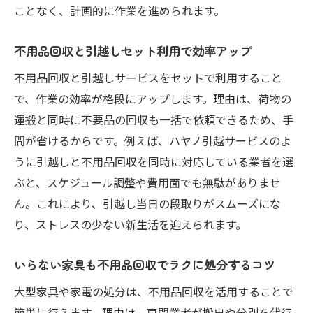
ことなく、計画的に作業を進められます。
備
不用品回収で粗大ごみも一括処分が可能に
不用品回収と引越しセット利用で効率アップ
家具や家電も不用品回収で手間なく整理
不用品回収と引越しサービスをセットで利用すること
時間短縮できる不用品回収の新しい活用法
で、作業の効率が格段にアップします。理由は、荷物の
危険な不用品回収業者を見抜くためのポイント
運搬と同時に不要品の回収も一括で依頼できるため、手
危険な不用品回収業者の特徴と対策を解説
間が省けるからです。例えば、ハヤノ引越サービスのよ
不用品回収で注意すべき業者の見分け方
うに引越しと不用品回収を同時に対応している業者を選
大阪の不用品回収業者選びで失敗しないコ
ぶと、スケジュール調整や費用面でも無駄がありませ
ツ
ん。これにより、引越し当日の段取りがスムーズにな
り、ストレスの少ない新生活を迎えられます。
口コミや評判を活用した不用品回収業者の
選び方
いらない家具も不用品回収でラクに処分するコツ
トラブル回避のための不用品回収業者チェ
大型家具や家電の処分は、不用品回収を活用することで
ック法
簡単に行えます。理由は、専門業者が搬出や分別を代行