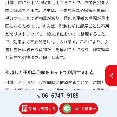
引越し時に不用品回収を活用することで、作業負担を大
幅に軽減できます。理由は、不要な家具や家電を事前に
処分することで荷物量が減り、梱包や運搬の手間が最小
限になるためです。例えば、引越し前に部屋ごとに不用
品をリストアップし、優先順位をつけて整理すること
で、効率よく不要品を片付けられます。これにより、引
越し当日は必要な荷物だけを運ぶことになり、作業効率
と新居での快適さが向上します。
引越しと不用品回収をセットで利用する利点
引越しと不用品回収を同時に依頼することで、時間と手
間を大幅に省けます。その理由は、スケジュール調整が
06-6747-9185
一度で済み、効率的に作業が進むからです。具体的に
は、ハヤノ引越サービスのように引越しと不用品回収を
引越し見積もり
LINEで相談
ワンストップで提供する業者を選ぶことで、引越し当日