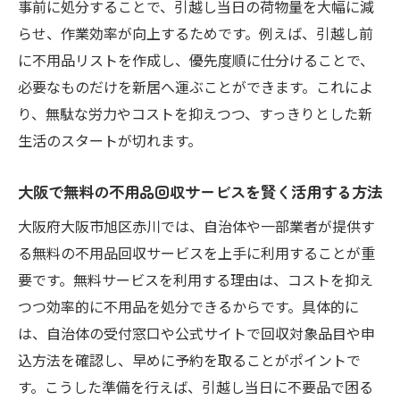
事前に処分することで、引越し当日の荷物量を大幅に減
不用品回収業者のおすすめポイントと選定
らせ、作業効率が向上するためです。例えば、引越し前
基準
に不用品リストを作成し、優先度順に仕分けることで、
安心できる不用品回収サービスの見極め方
必要なものだけを新居へ運ぶことができます。これによ
大阪で人気の不用品回収業者の特徴とは
り、無駄な労力やコストを抑えつつ、すっきりとした新
不用品回収の口コミやランキングを活用す
生活のスタートが切れます。
る方法
不用品回収業者選びでトラブルを未然に防
大阪で無料の不用品回収サービスを賢く活用する方法
ぐ
大阪府大阪市旭区赤川では、自治体や一部業者が提供す
無料見積もりで安心な不用品回収業者を探
る無料の不用品回収サービスを上手に利用することが重
す方法
要です。無料サービスを利用する理由は、コストを抑え
まとめて片付ける引越しと不用品処分の新常識
つつ効率的に不用品を処分できるからです。具体的に
不用品回収と引越しを同時に行うメリット
は、自治体の受付窓口や公式サイトで回収対象品目や申
込方法を確認し、早めに予約を取ることがポイントで
大阪の不用品回収セットプラン活用術
す。こうした準備を行えば、引越し当日に不要品で困る
引越し前に不用品回収で快適な新生活を準