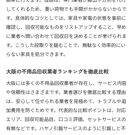
安心できる不用品回収業者を探すポイント
してくれるため、重い荷物でも手間がかからないからで
費用を抑える大阪の不用品回収活用術
す。具体的なコツとしては、家具や家電の状態を事前に
不用品回収を安く抑えるコツと交渉術
確認し、回収可能なものをリストアップすること、早め
大阪で安い不用品回収サービスの選び方
に業者へ問い合わせて回収日を決めることが挙げられま
不用品回収の見積もり比較で賢く節約
す。こうした段取りを踏むことで、無駄なく効率的にい
無料回収サービスで不用品処分費用を削減
らない家具を処分できます。
不用品回収セットを活用したコストダウン
大阪の不用品回収業者ランキングを徹底比較
術
費用相場を知って賢く不用品回収を利用
大阪には多くの不用品回収業者が存在し、サービス内容
や信頼性はさまざまです。業者選びを徹底比較する理由
無料で利用できる不用品回収サービスの活かし
は、安心して任せられる業者を見極めて、トラブルや追
方
加費用を防ぐためです。代表的な比較ポイントは、対応
大阪の無料不用品回収サービスの選び方
エリア、回収可能品目、口コミ評価、セットサービスの
無料で不用品回収を依頼するメリットと注
有無などです。ハヤノ引越サービスのように引越しと不
意点