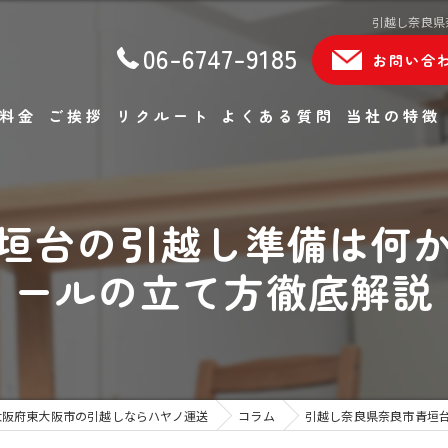
引越し奈良県
06-6747-9185
お問い合
料金
ご挨拶
リクルート
よくある質問
当社の特徴
単身
垣台の引越し準備は何
ファミリー
ールの立て方徹底解説
軽貨物
エアコン移設
不用品回収
大阪府東大阪市の引越しならハヤノ運送
コラム
引越し奈良県奈良市青垣