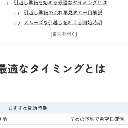
引越し準備を始める最適なタイミングとは
引越し準備の流れ早見表で一目解説
スムーズな引越しを叶える開始時期
準備は何から始めると効果的か考える
引越し計画の立て方と注意ポイント
初めての引越しで失敗しないコツ
奈良市青垣台で引越し計画を立てるコツ
最適なタイミングとは
引越し計画の立案例を比較表で紹介
奈良市青垣台で役立つ引越し準備法
効率化を目指す引越し計画のコツ
引越し準備で押さえるべき優先順位
おすすめ開始時期
家族構成別の引越し計画ポイント
月前
早めの予約で希望日確保
スムーズな引越しのための段取りを解説