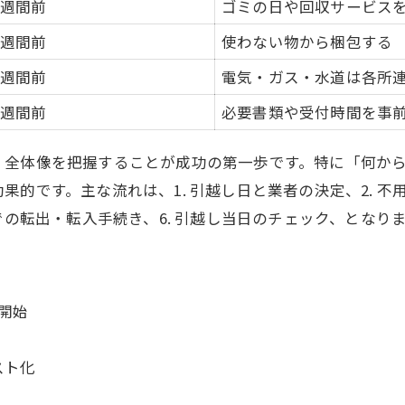
4週間前
ゴミの日や回収サービス
引越し段取りの全体像を表で把握
3週間前
使わない物から梱包する
ステップ別に進める引越し準備術
2週間前
引越し作業の優先順位の付け方
電気・ガス・水道は各所
段取り良く進めるための裏技紹介
2週間前
必要書類や受付時間を事
引越し手順の漏れチェックのコツ
、全体像を把握することが成功の第一歩です。特に「何か
効率良く進める引越しスケジュールの作り方
です。主な流れは、1. 引越し日と業者の決定、2. 不用品
引っ越しスケジュール表活用の極意
での転出・転入手続き、6. 引越し当日のチェック、とな
引越し準備は何日かかるか目安
自分に合う引越しスケジュール術
スケジュール管理で失敗しない方法
開始
忙しい人のための時短引越し計画
転出届や転入届の手続き方法を徹底解説
スト化
奈良市転出届必要書類一覧で確認