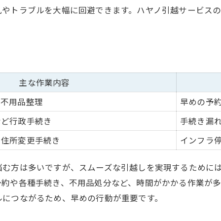
乱やトラブルを大幅に回避できます。ハヤノ引越サービス
転出届と転入届の違いを押さえよう
郵送でできる転出届の手続きを解説
土日対応の転出届手続きポイント
引越し日程に合わせた手続き順序
荷造りや不要品処分を成功させるポイント
主な作業内容
荷造りと処分作業の段取り比較表
、不用品整理
早めの予
引越し荷造りのタイミングと手順
など行政手続き
手続き漏
不要品処分を効率化するアイデア
、住所変更手続き
インフラ
荷物整理で新居を快適にする方法
引越し当日までにやるべき準備
悩む方は多いですが、スムーズな引越しを実現するためには
予約や各種手続き、不用品処分など、時間がかかる作業が
ルにつながるため、早めの行動が重要です。