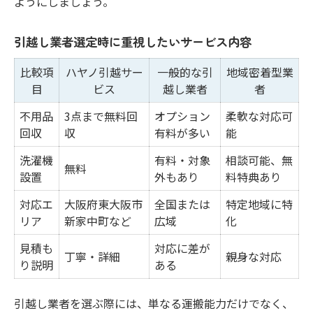
ようにしましょう。
引越し業者選定時に重視したいサービス内容
比較項
ハヤノ引越サー
一般的な引
地域密着型業
目
ビス
越し業者
者
不用品
3点まで無料回
オプション
柔軟な対応可
回収
収
有料が多い
能
洗濯機
有料・対象
相談可能、無
無料
設置
外もあり
料特典あり
対応エ
大阪府東大阪市
全国または
特定地域に特
リア
新家中町など
広域
化
見積も
対応に差が
丁寧・詳細
親身な対応
り説明
ある
引越し業者を選ぶ際には、単なる運搬能力だけでなく、