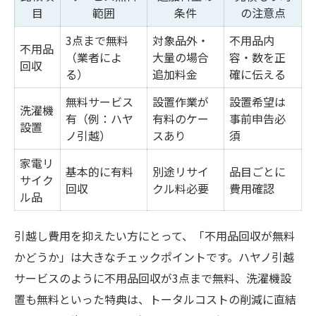
目
範囲
条件
の注意点
3点まで無料
対象品外・
不用品内
不用品
（業者によ
大量の場合
容・数を正
回収
る）
追加料金
確に伝える
無料サービス
設置作業が
設置希望は
洗濯機
有（例：ハヤ
有料のケー
事前申告必
設置
ノ引越）
スあり
須
家電リ
基本的に有料
別途リサイ
品目ごとに
サイク
回収
クル料必要
費用確認
ル品
引越し費用を抑えたい方にとって、「不用品回収が無料
かどうか」は大きなチェックポイントです。ハヤノ引越
サービスのように不用品回収が3点まで無料、洗濯機設
置も無料といった特典は、トータルコストの削減に直結