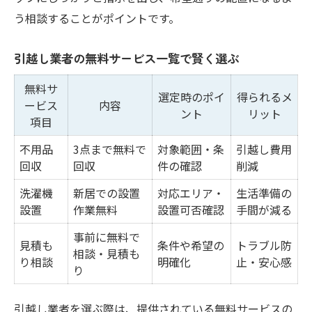
う相談することがポイントです。
引越し業者の無料サービス一覧で賢く選ぶ
無料サ
選定時のポイ
得られるメ
ービス
内容
ント
リット
項目
不用品
3点まで無料で
対象範囲・条
引越し費用
回収
回収
件の確認
削減
洗濯機
新居での設置
対応エリア・
生活準備の
設置
作業無料
設置可否確認
手間が減る
事前に無料で
見積も
条件や希望の
トラブル防
相談・見積も
り相談
明確化
止・安心感
り
引越し業者を選ぶ際は、提供されている無料サービスの