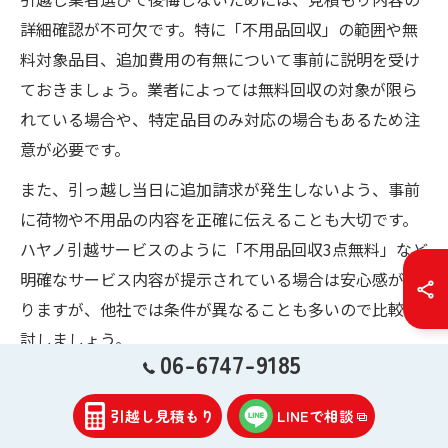
詳細確認が不可欠です。特に「不用品回収」の範囲や無
料対象品目、追加費用の有無について事前に説明を受け
ておきましょう。業者によっては無料回収の対象が限ら
れている場合や、特定品目のみ対応の場合もあるため注
意が必要です。
また、引っ越し当日に追加請求が発生しないよう、事前
に荷物や不用品の内容を正確に伝えることも大切です。
ハヤノ引越サービスのように「不用品回収3点無料」など
明確なサービス内容が提示されている場合は安心感があ
りますが、他社では条件が異なることも多いので比較検
討しましょう。
06-6747-9185
さらに、引越し業者が不用品回収を合法的に行っている
かも確認しましょう。違法な回収業者に依頼するとトラ
引越し見積もり
LINEで相談
ブルや処分費用の増加につながるため、必ず許可証の有