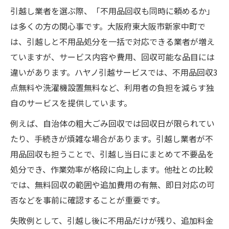
引越し業者を選ぶ際、「不用品回収も同時に頼めるか」
引越し業者の無料サービス一覧で賢く選ぶ
は多くの方の関心事です。大阪府東大阪市新家中町で
同時に進む不用品回収と引越し業者選びのコツ
は、引越しと不用品処分を一括で対応できる業者が増え
不用品回収も対応の引越し業者チェックリ
ていますが、サービス内容や費用、回収可能な品目には
スト
違いがあります。ハヤノ引越サービスでは、不用品回収3
引越し業者選びで後悔しないための注意点
点無料や洗濯機設置無料など、利用者の負担を減らす独
同時進行で引越しと処分を進める手順
自のサービスを提供しています。
無料サービスを活用した業者選定の秘訣
例えば、自治体の粗大ごみ回収では回収日が限られてい
引越し業者の口コミや評判の活用法
たり、手続きが煩雑な場合があります。引越し業者が不
賢く利用したい引越し業者の無料サービス特集
用品回収も担うことで、引越し当日にまとめて不要品を
引越し業者の無料サービス徹底比較表
処分でき、作業効率が格段に向上します。他社との比較
不用品回収3点無料のメリットを解説
では、無料回収の範囲や追加費用の有無、即日対応の可
否などを事前に確認することが重要です。
洗濯機設置無料を活用するポイント
無料サービス付き引越し業者の選び方
失敗例として、引越し後に不用品だけが残り、追加料金