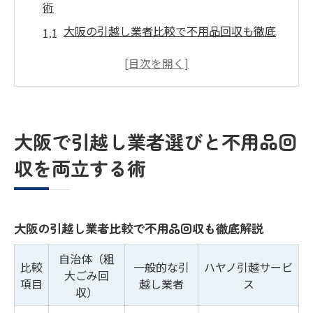
術
大阪の引越し業者比較で不用品回収も徹底
解説
引越し業者選びで不用品回収を賢く活用す
る方法
コスト削減を目指す引越し業者の選び方ポ
大阪で引越し業者選びと不用品回
イント
収を両立する術
不用品回収が同時にできる引越し業者の魅
力とは
効率良く進める引越しと不用品処分のコツ
大阪の引越し業者比較で不用品回収も徹底解説
不用品回収も叶える引越し業者利用術を解説
引越し業者と不用品回収サービスの組み合
自治体（粗
比較
一般的な引
ハヤノ引越サービ
大ごみ回
わせ例
項目
越し業者
ス
収）
不用品回収付き引越し業者利用の流れを紹