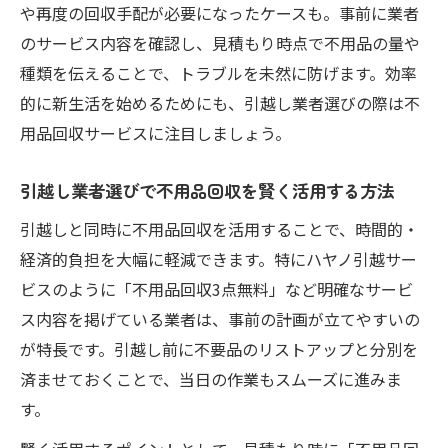
引越し業者で得するサービスの見極め方
や再度の回収手配が必要になったケースも。事前に業者
のサービス内容を確認し、見積もり時点で不用品の量や
引越しと不用品回収を一括で済ませる方法とは
種類を伝えることで、トラブルを未然に防げます。効率
一括依頼で叶う引越し業者の効率的活用術
的に新生活を始めるためにも、引越し業者選びの際は不
引越し業者の不用品回収サービス活用例
用品回収サービスに注目しましょう。
同時依頼で手間を減らす引越し業者の選択
一括処分が可能な引越し業者の特徴
引越し業者選びで不用品回収を賢く活用する方法
引越しと不用品回収セットの流れを紹介
引越しと同時に不用品回収を活用することで、時間的・
経済的負担を大幅に軽減できます。特にハヤノ引越サー
ビスのように「不用品回収3点無料」など明確なサービ
ス内容を掲げている業者は、事前の計画が立てやすいの
が特長です。引越し前に不要品のリストアップと分別を
済ませておくことで、当日の作業もスムーズに進みま
す。