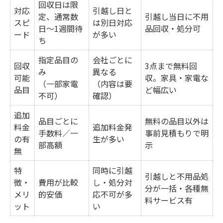
回収日は限
介
対応
引越し日と
定、通常数
引越し当日に不用
スピ
は別日対応
ハヤノ引越サービスの無料特典を活かすコ
日～1週間待
品回収・処分可
ード
が多い
ツ
ち
引越し業者で洗濯機設置も無料対応できる
指定品目の
会社ごとに
回収
3点まで無料回
理由
み
異なる
可能
収。家具・家電な
（一部家電
（内容は要
引越し業者選定時に重視したいサービス内
品目
ど幅広い
不可）
確認）
容
追加
引越し業者活用で新家中町の片付けが軽やかに
品目ごとに
無料の品目以外は
料金
追加料金発
手数料／一
事前見積もりで明
引越し業者利用で片付けがスムーズになる
の有
生が多い
部高額
示
無
秘訣
不用品回収を含む引越し業者のサポート体
特
同時に引越
引越しと不用品処
徴・
費用が比較
し・処分対
制
分が一括・各種無
メリ
的安価
応不可が多
新家中町で効率よく片付けを進める方法
料サービス有
ット
い
引越し業者で家具整理も手間なく完了