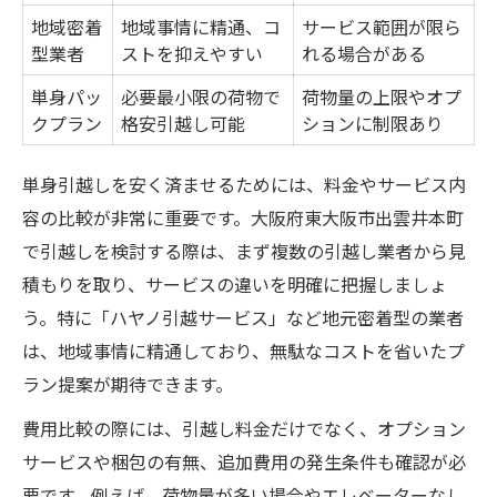
ト
地域密着
地域事情に精通、コ
サービス範囲が限ら
単身引越し業者選びの比較ポイント
型業者
ストを抑えやすい
れる場合がある
出雲井本町で評判のサービス特徴
単身パッ
必要最小限の荷物で
荷物量の上限やオプ
失敗しないための確認事項まとめ
クプラン
格安引越し可能
ションに制限あり
単身引越し対応プランの違いを解説
単身引越しを安く済ませるためには、料金やサービス内
サービス内容と満足度の関係性
容の比較が非常に重要です。大阪府東大阪市出雲井本町
初めてでも安心な単身引越し術を徹底解説
で引越しを検討する際は、まず複数の引越し業者から見
初めての単身引越し準備リスト
積もりを取り、サービスの違いを明確に把握しましょ
安心して任せるためのコツ紹介
う。特に「ハヤノ引越サービス」など地元密着型の業者
よくある不安とその解消法とは
は、地域事情に精通しており、無駄なコストを省いたプ
単身引越しに必要な手続き一覧
ラン提案が期待できます。
トラブルを防ぐための注意事項
費用比較の際には、引越し料金だけでなく、オプション
引越し費用を抑えるための裏ワザと注意点
サービスや梱包の有無、追加費用の発生条件も確認が必
単身引越し費用節約の裏ワザ集
要です。例えば、荷物量が多い場合やエレベーターなし