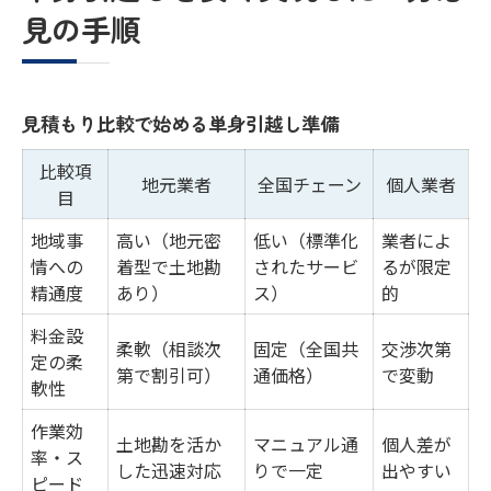
見の手順
見積もり比較で始める単身引越し準備
比較項
地元業者
全国チェーン
個人業者
目
地域事
高い（地元密
低い（標準化
業者によ
情への
着型で土地勘
されたサービ
るが限定
精通度
あり）
ス）
的
料金設
柔軟（相談次
固定（全国共
交渉次第
定の柔
第で割引可）
通価格）
で変動
軟性
作業効
土地勘を活か
マニュアル通
個人差が
率・ス
した迅速対応
りで一定
出やすい
ピード