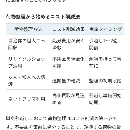
荷物整理から始めるコスト削減法
荷物整理方法
コスト削減効果
実施タイミング
自治体の粗大ごみ
処分費用が安く
引越し1〜2週
回収
済む
間前
リサイクルショッ
不用品を現金化
余裕を持って事
プ活用
可能
前に
友人・知人への譲
運搬量の軽減
整理の初期段階
渡
高価買取が見込
引越し準備開始
ネットフリマ利用
める
時期
単身引越しにおいて荷物整理はコスト削減の第一歩で
す。不要品を事前に処分することで、運搬する荷物の量