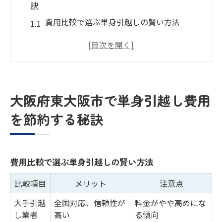
訣
費用比較で選ぶ単身引越しの賢い方法
単身引越しを安く抑えるポイント解説
節約志向なら知っておきたい裏技集
口コミから見える単身引越しの傾向
東大阪市で助成金を活用するコツ
大阪府東大阪市で単身引越し費用
単身引越しを安く実現したい方必見の手順
を節約する秘訣
見積もり比較で始める単身引越し準備
安さ重視なら押さえたい手順の流れ
単身引越しのスケジュール管理術
費用比較で選ぶ単身引越しの賢い方法
引越し費用を下げるタイミング選び
比較項目
メリット
注意点
荷物整理から始めるコスト削減法
大手引越
全国対応、信頼性が
料金がやや高めにな
東大阪市出雲井本町で選ぶ単身引越しのポイン
し業者
高い
る傾向