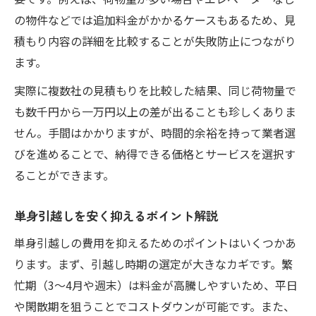
の物件などでは追加料金がかかるケースもあるため、見
見積もり比較でわかる安さの秘訣
積もり内容の詳細を比較することが失敗防止につながり
費用トラブルを防ぐチェック項目
ます。
助成金や割引制度の活用方法
実際に複数社の見積もりを比較した結果、同じ荷物量で
安さだけで選ばない注意点とは
も数千円から一万円以上の差が出ることも珍しくありま
荷物整理から始める安い単身引越し準備法
せん。手間はかかりますが、時間的余裕を持って業者選
荷物整理で単身引越し費用を削減
びを進めることで、納得できる価格とサービスを選択す
不要品処分のベストタイミング
ることができます。
単身引越し準備チェックリスト
効率よく梱包するためのコツ
単身引越しを安く抑えるポイント解説
荷物量別の引越し費用目安一覧
単身引越しの費用を抑えるためのポイントはいくつかあ
ります。まず、引越し時期の選定が大きなカギです。繁
忙期（3〜4月や週末）は料金が高騰しやすいため、平日
や閑散期を狙うことでコストダウンが可能です。また、