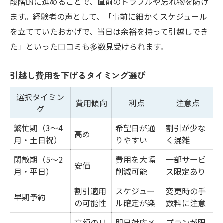
段階的に進めることで、直前のトラブルや忘れ物を防げ
ます。経験者の声として、「事前に細かくスケジュール
を立てていたおかげで、当日は余裕を持って引越しでき
た」といった口コミも多数見受けられます。
引越し費用を下げるタイミング選び
選択タイミン
費用傾向
利点
注意点
グ
繁忙期（3〜4
希望日が通
割引が少な
高め
月・土日祝）
りやすい
く混雑
閑散期（5〜2
費用を大幅
一部サービ
安価
月・平日）
削減可能
ス限定あり
割引適用
スケジュー
変更時の手
早期予約
の可能性
ル確定が楽
数料に注意
高額のリ
即日対応メ
プランが限