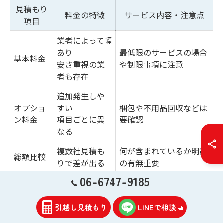
見積もり
料金の特徴
サービス内容・注意点
項目
業者によって幅
あり
最低限のサービスの場合
基本料金
安さ重視の業
や制限事項に注意
者も存在
追加発生しや
オプショ
すい
梱包や不用品回収などは
ン料金
項目ごとに異
要確認
なる
複数社見積も
何が含まれているか明記
総額比較
りで差が出る
の有無重要
06-6747-9185
料金明細
明朗会計な業
追加費用・説明の有無を
の透明性
者は安心
要チェック
引越し見積もり
LINEで相談
単身引越しの費用を安くするためには、複数業者からの