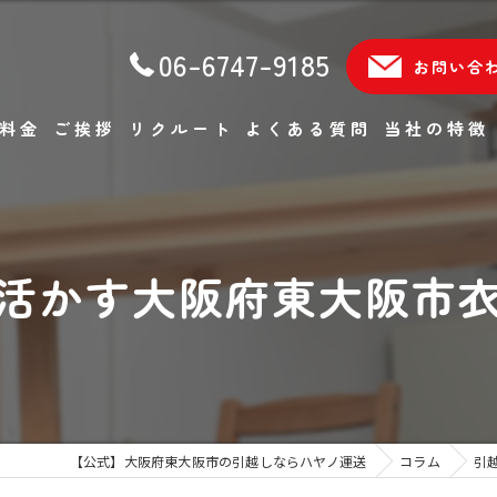
06-6747-9185
お問い合
料金
ご挨拶
リクルート
よくある質問
当社の特徴
単身
ファミリー
活かす大阪府東大阪市
軽貨物
エアコン移設
不用品回収
【公式】大阪府東大阪市の引越しならハヤノ運送
コラム
引