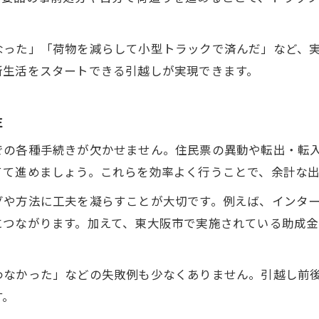
引越し見積もりを比較する際の注意点
業者選びで重視したい格安引越しの基準
なった」「荷物を減らして小型トラックで済んだ」など、
自分でできる作業で格安引越しを後押し
新生活をスタートできる引越しが実現できます。
東大阪の助成金情報を活かした費用対策
荷造りから始める節約引越しのポイント集
性
格安引越しを支える荷造りの工夫とは
での各種手続きが欠かせません。住民票の異動や転出・転
不要品整理で格安引越し費用をダウン
てて進めましょう。これらを効率よく行うことで、余計な
梱包資材を節約する格安引越しテクニック
グや方法に工夫を凝らすことが大切です。例えば、インタ
荷造りスケジュールで格安引越しを効率化
につながります。加えて、東大阪市で実施されている助成
格安引越し成功のための分別と管理方法
無駄を省く見積もり比較術で賢く引越す
わなかった」などの失敗例も少なくありません。引越し前
格安引越し業者を選ぶ見積もりの極意
す。
引っ越し見積もり比較で無駄を見抜くコツ