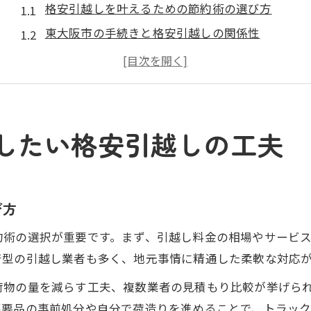
格安引越しを叶えるための節約術の選び方
東大阪市の手続きと格安引越しの関係性
引っ越し業者の比較ポイントと格安引越し実現法
助成金を活用した格安引越しのヒント
口コミ評価で見抜く格安引越し業者の特徴
費用を抑える引越し節約アイデア徹底解説
したい格安引越しの工夫
格安引越しを目指す費用節約アイデア集
オフシーズンを狙った格安引越しの秘訣
荷物量削減で実現する格安引越しのポイント
び方
東大阪市ならではの格安引越しアイデア
約術の選択が重要です。まず、引越し料金の相場やサービ
格安引越しで見落としがちな費用節約策
着型の引越し業者も多く、地元事情に精通した柔軟な対応
格安引越しを叶えるための具体的な方法
荷物の量を減らす工夫、複数業者の見積もり比較が挙げら
格安引越しを実現するおすすめの手順
不要品の事前処分や自分で荷造りを進めることで、トラッ