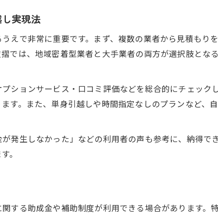
料金とサービスで選ぶ格安引越しの判断法
越し実現法
見積もり時に確認したい格安引越しの条件
るうえで非常に重要です。まず、複数の業者から見積もり
口コミ情報を活かした見積もり比較術
衣摺では、地域密着型業者と大手業者の両方が選択肢とな
助成金活用で新生活をお得にスタート
格安引越しと東大阪市の助成金活用法
オプションサービス・口コミ評価などを総合的にチェック
申請条件を押さえて格安引越し費用を節約
ります。また、単身引越しや時間指定なしのプランなど、
引っ越し助成金情報を調べるポイント
新生活応援の格安引越し助成の申請手順
金が発生しなかった」などの利用者の声も参考に、納得で
格安引越しに役立つ市の補助金活用アイデア
ます。
に関する助成金や補助制度が利用できる場合があります。