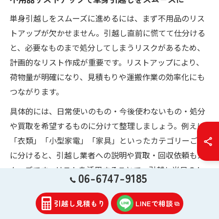
単身引越しをスムーズに進めるには、まず不用品のリス
トアップが欠かせません。引越し直前に慌てて仕分ける
と、必要なものまで処分してしまうリスクがあるため、
計画的なリスト作成が重要です。リストアップにより、
荷物量が明確になり、見積もりや運搬作業の効率化にも
つながります。
具体的には、日常使いのもの・今後使わないもの・処分
や買取を希望するものに分けて整理しましょう。例えば
「衣類」「小型家電」「家具」といったカテゴリーごと
に分けると、引越し業者への説明や買取・回収依頼もス
ムーズです。リストを活用することで、引越し当日のト
06-6747-9185
ラブルや追加費用の発生を防げるため、単身引越しの準
備段階からしっかり取り組むことをおすすめします。
引越し見積もり
LINEで相談