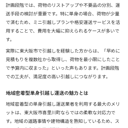
急な単身引越しにも対応できる業者の特徴
計画段階では、荷物のリストアップや不要品の分別、運
単身引越しに便利なミニ引越しサービス活
送手段の検討が重要です。特に単身の場合、荷物が少量
用
で済むため、ミニ引越しプランや格安運送サービスを活
単身引越し運送で荷物の量を調整する方法
用することで、費用を大幅に抑えられるケースが多いで
す。
早朝や夜間の単身引越し対応業者の探し方
引越し見積もり比較で失敗しない選び方
実際に東大阪市で引越しを経験した方からは、「早めに
見積もりを複数社から取得し、荷物を最小限にしたこと
単身引越し見積もり比較で重視すべき点
で予算内に収まった」といった声もあります。計画段階
一括見積もりサービスで単身引越し節約
での工夫が、満足度の高い引越しにつながります。
単身引越し運送の無料見積もりを活用しよ
う
地域密着型単身引越し運送の魅力とは
見積もり時に確認したい追加費用項目
地域密着型の単身引越し運送業者を利用する最大のメリ
口コミ評価を活かした単身引越し業者選定
ットは、東大阪市喜里川町ならではの柔軟な対応力で
不用品処分と買取活用で賢く節約しよう
す。地域の道路事情や建物構造を熟知しているため、ス
単身引越し時の不用品を効率的に処分する