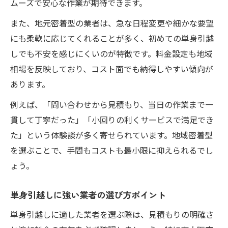
ムーズで安心な作業が期待できます。
方法
また、地元密着型の業者は、急な日程変更や細かな要望
単身引越しと同時に買取サービスを利用す
にも柔軟に応じてくれることが多く、初めての単身引越
る
しでも不安を感じにくいのが特徴です。料金設定も地域
単身引越し運送と不用品回収をまとめて依
相場を反映しており、コスト面でも納得しやすい傾向が
頼
あります。
引越し費用を買取で相殺する活用術
例えば、「問い合わせから見積もり、当日の作業まで一
不用品リストアップで単身引越しをスムー
貫して丁寧だった」「小回りの利くサービスで満足でき
ズに
た」という体験談が多く寄せられています。地域密着型
時間や手間を削減する効率的な単身引越し
を選ぶことで、手間もコストも最小限に抑えられるでし
単身引越しで時間を短縮する事前準備法
ょう。
単身引越し運送の梱包を効率化するコツ
単身引越しに強い業者の選び方ポイント
ダンボール無料サービスの活用術紹介
単身引越しで荷造りを時短するアイデア
単身引越しに適した業者を選ぶ際は、見積もりの明確さ