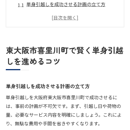
単身引越しを成功させる計画の立て方
地域密着型単身引越し運送の魅力とは
単身引越しに強い業者の選び方ポイント
単身引越し時に知っておきたい手続き情報
引越し業者とのスムーズな連携方法解説
東大阪市喜里川町で賢く単身引越
単身引越しの費用を抑えるポイント解説
しを進めるコツ
単身引越し費用を抑える基本テクニック
格安単身引越しを叶える時期とタイミング
単身引越し運送の相場を知る重要性
単身引越しを成功させる計画の立て方
不要なサービスを省く単身引越し術
単身引越しを大阪府東大阪市喜里川町で成功させるに
単身引越し費用比較で賢く節約しよう
は、事前の計画が不可欠です。まず、引越し日や荷物の
柔軟な運送対応を叶える単身引越し術
量、必要なサービス内容を明確にしましょう。これによ
単身引越しで運送プランを柔軟に選ぶコツ
り、無駄な費用や手間を省きやすくなります。