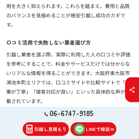
用を大きく抑えられます。これらを踏まえ、費用と品質
のバランスを見極めることが格安引越し成功のカギで
す。
口コミ活用で失敗しない業者選び方
引越し業者を選ぶ際、実際に利用した人の口コミや評価
を参考にすることで、料金やサービスだけでは分からな
いリアルな情報を得ることができます。大阪府東大阪市
鴻池本町エリアでは、口コミサイトや比較サイトで「作
業が丁寧」「接客対応が良い」といった具体的な声が掲
載されています。
06-6747-9185
口コミを見る際は、料金の安さだけでなく「スタッフの
対応」「作業のスムーズさ」「トラブル対応」などにも
引越し見積もり
LINEで相談
注目しましょう。特に悪い評価が続いている業者や、追