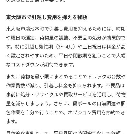
口コミ活用で失敗しない業者選び方
東大阪市で引越し費用を抑える秘訣
オプションサービスの賢い選択方法
東大阪市鴻池本町で引越し費用を抑えるためには、時期
ネット見積もりで効率よく費用比較
や曜日の選定、荷物量の調整、不要品の処分が効果的で
引越し費用を節約する比較ポイント徹底ガイド
す。特に引越し繁忙期（3～4月）や土日祝日は料金が高
格安引越しの費用節約術と比較の極意
く設定されやすいため、平日や閑散期を狙うことで大幅
見積もり比較で見逃せない重要ポイント
なコストダウンが期待できます。
引越し手続きと合わせて費用節減を狙う
また、荷物を最小限にまとめることでトラックの台数や
業者ごとのオプションサービス比較法
作業員数が減り、引越し料金も抑えられます。不要品は
口コミでわかる費用対効果の高い業者選定
事前に処分・リサイクルや買取サービスを活用し、荷物
量を減らしましょう。さらに、段ボールの自前調達や梱
包作業を自分で行うことで、オプション費用を節約でき
ます。
具体的な事例として、平日昼間の時間指定なしで依頼し