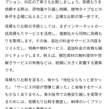
プション、対応の丁寧さも比較しましょう。見積もりを
オンライン見積もりで手間なく比較
依頼する際は、荷物量や引越し時期、建物タイプなどの
費用交渉術が光る格安引越しの進め方
条件を正確に伝えることが、正確な比較の第一歩です。
荷物量に応じた最適プランを見極める
見積もり比較の手順としては、まずインターネットの一
口コミと評判から安心の業者を選択
括見積もりサービスを活用し、複数社から同時に見積も
東大阪市鴻池本町で知りたい格安引越しの選び
りを取得します。その後、各社の料金やサービス内容を
方
リスト化し、特典や無料サービス、追加料金の有無も細
格安引越し業者の選定基準を徹底解説
かくチェックします。例えば、梱包資材の無料提供や荷
手続き簡単な見積もり比較の活用方法
解きサービスの有無などは、総額に大きく影響する要素
口コミ評判で見極める格安引越し業者
です。
引越し助成金の利用で費用をさらに削減
見積もり比較を怠ると、後から「他社ならもっと安かっ
訪問見積もりとオンライン見積もり比較
た」「サービス内容が想像と違った」と後悔するケース
複数見積もりで失敗しない格安引越しの秘訣
も少なくありません。東大阪市での格安引越しを実現す
複数見積もりを使った格安引越し術
るためには、見積もり比較を徹底し、納得のいくプラン
比較ポイントで差が出る費用と品質
を選ぶことが最も重要です。