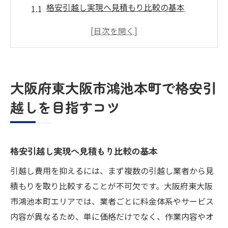
格安引越し実現へ見積もり比較の基本
東大阪市で引越し費用を抑える秘訣
格安引越し選びで失敗しない注意点
引越し助成金と手続きの活用方法
口コミ活用で賢く格安引越し業者選定
大阪府東大阪市鴻池本町で格安引
引越し見積もり比較が生む最適プラン発見術
越しを目指すコツ
見積もり比較で格安引越しプラン発見
複数業者見積もりの比較ポイント解説
東大阪市の引越し手続きと費用節約法
格安引越し実現へ見積もり比較の基本
口コミから選ぶ格安引越し業者のコツ
引越し費用を抑えるには、まず複数の引越し業者から見
繁忙期を避ける格安引越し時期の選び方
積もりを取り比較することが不可欠です。大阪府東大阪
格安引越しを叶えるための見積もり活用法
市鴻池本町エリアでは、業者ごとに料金体系やサービス
見積もりを有効活用し格安引越し実現
内容が異なるため、単に価格だけでなく、作業内容やオ