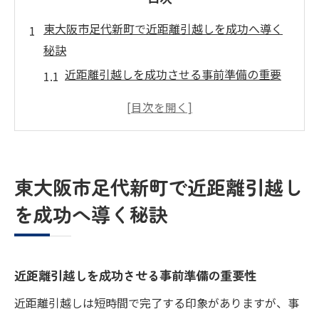
東大阪市足代新町で近距離引越しを成功へ導く
秘訣
近距離引越しを成功させる事前準備の重要
性
東大阪市の近距離引越しで意識すべき相場
感
近距離引越し業者の選び方と比較ポイント
東大阪市足代新町で近距離引越し
口コミ活用で近距離引越しの安心度を高め
を成功へ導く秘訣
る方法
東大阪市の引越し手続きと助成金の注意点
見積り比較で押さえておきたい近距離引越しの
近距離引越しを成功させる事前準備の重要性
コツ
近距離引越しは短時間で完了する印象がありますが、事
近距離引越し見積り比較で差が出るポイン