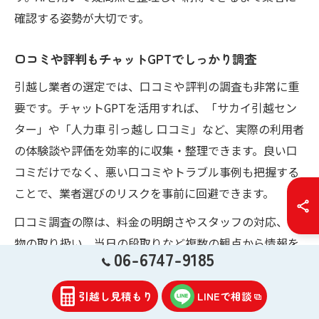
確認する姿勢が大切です。
口コミや評判もチャットGPTでしっかり調査
引越し業者の選定では、口コミや評判の調査も非常に重
要です。チャットGPTを活用すれば、「サカイ引越セン
ター」や「人力車 引っ越し 口コミ」など、実際の利用者
の体験談や評価を効率的に収集・整理できます。良い口
コミだけでなく、悪い口コミやトラブル事例も把握する
ことで、業者選びのリスクを事前に回避できます。
口コミ調査の際は、料金の明朗さやスタッフの対応、荷
物の取り扱い、当日の段取りなど複数の観点から情報を
06-6747-9185
集めることが大切です。AIを使えば、膨大な口コミ情報
の中から信頼性が高い意見や、東大阪市足代新町での実
引越し見積もり
LINEで相談
際の利用事例を抽出でき、より現実的な判断材料を得ら