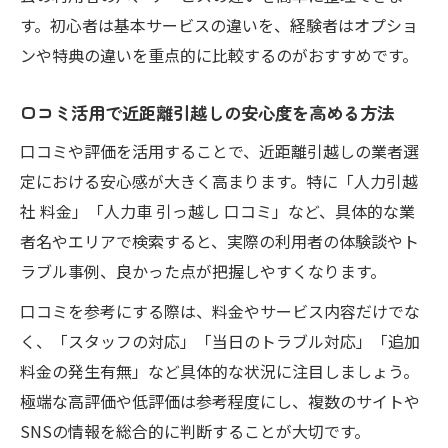
東大阪市の引越し手続きと事前確認リスト
す。初心者は基本サービスの違いを、経験者はオプショ
近距離引越しで忘れがちな準備項目まとめ
ンや特典の違いを重点的に比較するのがおすすめです。
荷物量に応じた近距離引越しプランニング
術
口コミ活用で近距離引越しの安心度を高める方法
口コミや評価を活用することで、近距離引越しの業者選
定における安心感が大きく高まります。特に「人力引越
社 料金」「人力車 引っ越し 口コミ」など、具体的な業
者名やエリアで検索すると、実際の利用者の体験談やト
ラブル事例、良かった点が把握しやすくなります。
口コミを参考にする際は、料金やサービス内容だけでな
く、「スタッフの対応」「当日のトラブル対応」「追加
料金の発生有無」など具体的な状況に注目しましょう。
極端な高評価や低評価は参考程度にし、複数のサイトや
SNSの情報を総合的に判断することが大切です。