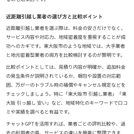
チャットGPTで近距離引越し業者を効率比
近距離引越し業者の選び方と比較ポイント
較
失敗しない近距離引越し業者選定の相談術
近距離引越し業者を選ぶ際は、料金の安さだけでなく、
サービス内容や対応力、地域密着度を重視することが成
近距離引越し見積りチェックにAIを活用す
功へのカギです。東大阪市のような地域では、大手業者
るコツ
と地元密着型業者の両方を比較検討するのが賢明です。
口コミや評判もチャットGPTでしっかり調
査
比較ポイントとしては、見積り内容が明確か、追加料金
サービス比較で近距離引越しをスムーズに
の発生条件が説明されているか、梱包や設置の対応範
進行
囲、万が一のトラブル時の補償やキャンセル規定などを
チェックしましょう。特に「東大阪市 引越し業者」「東
東大阪市足代新町で実践する近距離引越し準備
大阪 引っ越し 安い」など、地域特化のキーワードで口コ
の極意
ミや実績を調べると有益です。
近距離引越し準備で差がつく荷造りの工夫
チャットGPTを活用すれば、業者ごとの評判比較や、過
引越し当日に備えた近距離引越しの注意点
去の利用者の声、サービスの違いを簡単に整理できま