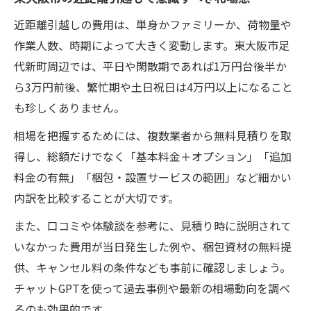
グ
近距離引越しの費用は、単身かファミリーか、荷物量や
助成金申請で近距離引越し費用を抑える方
作業人数、時期によって大きく変動します。東大阪市足
法
代新町周辺では、平日や閑散期であれば1万円台後半か
相場を知れば失敗しない近距離引越しの進め方
ら3万円前後、繁忙期や土日祝日は4万円以上になること
近距離引越し相場を把握するためのポイン
も珍しくありません。
ト
相場を把握するためには、複数業者から無料見積りを取
単身と家族で異なる近距離引越し費用の違
得し、総額だけでなく「基本料金＋オプション」「追加
い
料金の有無」「梱包・設置サービスの範囲」など細かい
東大阪市の近距離引越し相場を調べる手順
内訳を比較することが大切です。
見積り時に気をつけたい追加料金の落とし
また、口コミや体験談を参考に、見積り時に説明されて
穴
いなかった費用が当日発生した例や、梱包資材の無料提
1LDKの近距離引越し費用感と注意点まとめ
供、キャンセル料の条件なども事前に確認しましょう。
チャットGPT活用で賢く近距離引越し業者選ぶ
チャットGPTを使って過去事例や最新の相場動向を調べ
方法
るのも効果的です。