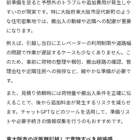
前準備を怠ると予想外のトラブルや追加費用が発生しや
ト
すいのが現実です。特に大阪府東大阪市足代新町のよう
東大阪市で安く近距離引越しを実現する方
な住宅密集地では、搬出入の動線や近隣への配慮が重要
法
になります。
複数の見積りで近距離引越しの料金交渉術
例えば、引越し当日にエレベーターの利用制限や道路幅
サービス内容と追加料金の見極め方ガイド
の問題で作業が遅延するケースも少なくありません。こ
費用だけでなく作業品質も比較する近距離
のため、事前に荷物の整理や梱包、搬出経路の確認、管
引越し
理会社や近隣住民への挨拶など、細やかな準備が必要で
心付けや手続きも安心な近距離引越し徹底解説
す。
近距離引越しで心付けは必要か悩んだ時の
また、見積り依頼時には荷物量や搬出入条件を正確に伝
考え方
えることで、後から追加料金が発生するリスクを減らせ
適切な心付けの金額と渡し方を詳しく解説
ます。チャットGPTなどのツールを活用して、準備リス
東大阪市の引越し手続きを効率化するポイ
トや必要手続きの情報収集を行うのもおすすめです。
ント
近距離引越し時マナーと心付けのタイミン
東大阪市の近距離引越しで意識すべき相場感