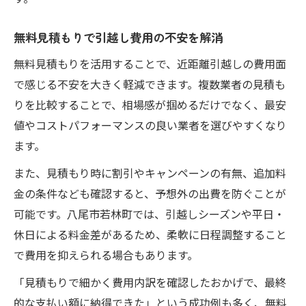
近距離引越し業者選びの賢い比較手順
見積もり内容の違いを見抜くチェックポイ
無料見積もりで引越し費用の不安を解消
ント
無料見積もりを活用することで、近距離引越しの費用面
今注目の近距離引越し節約ポイントまとめ
で感じる不安を大きく軽減できます。複数業者の見積も
近距離引越しで今すぐ使える節約ポイント
りを比較することで、相場感が掴めるだけでなく、最安
八尾市の引越し費用を抑える最新トレンド
値やコストパフォーマンスの良い業者を選びやすくなり
無料見積もりを最大活用した節約術まとめ
ます。
引越し比較で見つかる賢い節約テクニック
また、見積もり時に割引やキャンペーンの有無、追加料
近距離引越し費用削減の裏ワザを徹底解説
金の条件なども確認すると、予想外の出費を防ぐことが
可能です。八尾市若林町では、引越しシーズンや平日・
休日による料金差があるため、柔軟に日程調整すること
で費用を抑えられる場合もあります。
「見積もりで細かく費用内訳を確認したおかげで、最終
的な支払い額に納得できた」という成功例も多く、無料