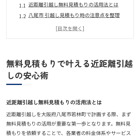
近距離引越し無料見積もりの活用法とは
八尾市 引越し見積もり時の注意点を整理
無料見積もりで引越し費用の不安を解消
近距離引越しの安心を得るための比較ポイ
ント
八尾市で選ばれる近距離引越し業者の特徴
無料見積もりで叶える近距離引越
大阪府八尾市若林町で賢く引越し費用を抑える
しの安心術
コツ
近距離引越し費用を下げる実践的な方法
八尾市で費用を抑える見積もり比較のコツ
近距離引越し無料見積もりの活用法とは
無料見積もりで見抜くコスパ重視の近距離
近距離引越しを大阪府八尾市若林町で計画する際、まず
引越し
無料見積もりの活用が重要な第一歩となります。無料見
八尾市の引越し補助金を賢く活用する手順
積もりを依頼することで、各業者の料金体系やサービス
見積もり比較で費用を最適化する近距離引