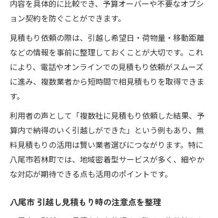
内容を具体的に比較でき、予算オーバーや不要なオプシ
越し術
ョン契約を防ぐことができます。
手続きから比較まで近距離引越しの流れを解説
見積もり依頼の際は、引越し希望日・荷物量・移動距離
近距離引越しの見積もり取得から手続きま
などの情報を事前に整理しておくことが大切です。これ
で
により、電話やオンラインでの見積もり依頼がスムーズ
八尾市 引越し手続きの流れと準備ポイント
に進み、複数業者から短時間で相見積もりを取得できま
無料見積もりが引越し準備を効率化する理
す。
由
利用者の声として「複数社に見積もり依頼した結果、予
近距離引越しの比較で押さえたい重要ポイ
算内で納得のいく引越しができた」という例もあり、無
ント
料見積もりの活用は賢い業者選びにつながります。特に
引越し見積もりから選定までのステップ解
八尾市若林町では、地域密着型サービスが多く、細やか
説
な対応が期待できる点も活用のポイントです。
補助金活用で近距離引越しをもっとお得にする
八尾市 引越し見積もり時の注意点を整理
方法