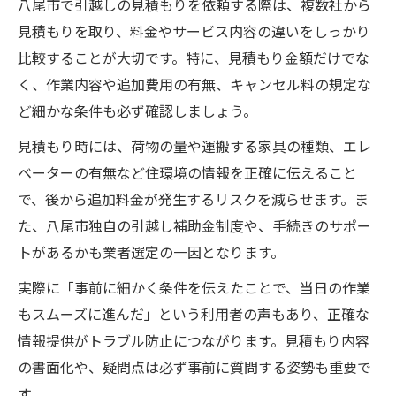
八尾市 引越し補助金と近距離引越しの関係
八尾市で引越しの見積もりを依頼する際は、複数社から
性
見積もりを取り、料金やサービス内容の違いをしっかり
補助金を活用した近距離引越し費用の節約
比較することが大切です。特に、見積もり金額だけでな
術
く、作業内容や追加費用の有無、キャンセル料の規定な
ど細かな条件も必ず確認しましょう。
無料見積もりと補助金で負担を軽減する方
法
見積もり時には、荷物の量や運搬する家具の種類、エレ
八尾市の補助金情報を見逃さない近距離引
ベーターの有無など住環境の情報を正確に伝えること
越し対策
で、後から追加料金が発生するリスクを減らせます。ま
た、八尾市独自の引越し補助金制度や、手続きのサポー
引越し見積もり比較と補助金申請のコツ
トがあるかも業者選定の一因となります。
失敗しない見積もり比較で納得の引越し選び
近距離引越しで見積もり比較が重要な理由
実際に「事前に細かく条件を伝えたことで、当日の作業
もスムーズに進んだ」という利用者の声もあり、正確な
無料見積もり比較で最適な業者を見極める
情報提供がトラブル防止につながります。見積もり内容
方法
の書面化や、疑問点は必ず事前に質問する姿勢も重要で
八尾市で失敗しない見積もりポイントとは
す。